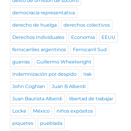
delito de omisión de socorro
democracia representativa
derecho de huelga
derechos colectivos
Derechos Individuales
Economia
EEUU
ferrocarriles argentinos
Ferrocarril Sud
guerras
Guillermo Wheelwright
Indemnización por despido
Irak
John Coghlan
Juan B Alberdi
Juan Bautista Alberdi
libertad de trabajar
Locke
México
niños expósitos
piquetes
pueblada