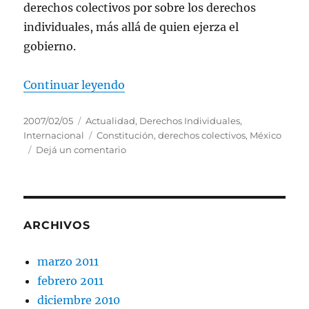
derechos colectivos por sobre los derechos
individuales, más allá de quien ejerza el
gobierno.
“90 AÑOS DESDE LA CONSTITUC
Continuar leyendo
Publicado
Categorías
2007/02/05
Actualidad
,
Derechos Individuales
,
el
Etiquetas
Internacional
Constitución
,
derechos colectivos
,
México
en
Dejá un comentario
90
AÑOS
DESDE
LA
CONSTITUCIÓN
ARCHIVOS
MEXICANA
marzo 2011
febrero 2011
diciembre 2010