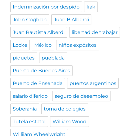
Indemnización por despido
Irak
John Coghlan
Juan B Alberdi
Juan Bautista Alberdi
libertad de trabajar
Locke
México
niños expósitos
piquetes
pueblada
Puerto de Buenos Aires
Puerto de Ensenada
puertos argentinos
salario diferido
seguro de desempleo
Soberanía
toma de colegios
Tutela estatal
William Wood
Williiam Wheelwright