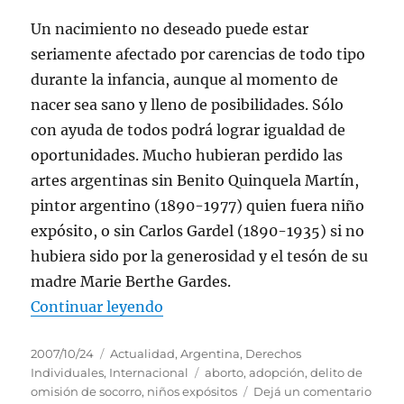
Un nacimiento no deseado puede estar
seriamente afectado por carencias de todo tipo
durante la infancia, aunque al momento de
nacer sea sano y lleno de posibilidades. Sólo
con ayuda de todos podrá lograr igualdad de
oportunidades. Mucho hubieran perdido las
artes argentinas sin Benito Quinquela Martín,
pintor argentino (1890-1977) quien fuera niño
expósito, o sin Carlos Gardel (1890-1935) si no
hubiera sido por la generosidad y el tesón de su
madre Marie Berthe Gardes.
“EL DERECHO A NO ABORTAR”
Continuar leyendo
Publicado
Categorías
2007/10/24
Actualidad
,
Argentina
,
Derechos
el
Etiquetas
Individuales
,
Internacional
aborto
,
adopción
,
delito de
en
omisión de socorro
,
niños expósitos
Dejá un comentario