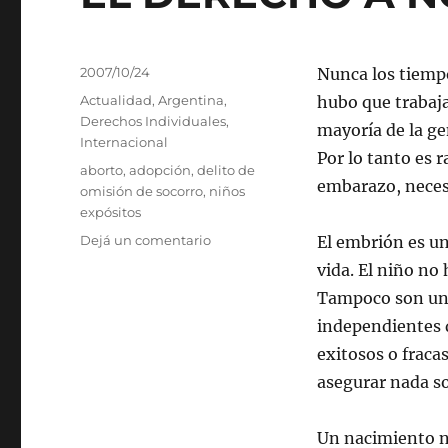
Publicado
2007/10/24
Nunca los tiemp
el
Categorías
Actualidad
,
Argentina
,
hubo que trabaja
Derechos Individuales
,
mayoría de la ge
Internacional
Por lo tanto es 
Etiquetas
aborto
,
adopción
,
delito de
embarazo, neces
omisión de socorro
,
niños
expósitos
en
Dejá un comentario
El embrión es un
EL
vida. El niño no
DERECHO
Tampoco son una 
A
NO
independientes 
ABORTAR
exitosos o fraca
asegurar nada so
Un nacimiento n