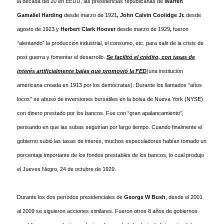
la década del 20 en EEUU, las presidencias republicanas de
Warren
Gamaliel Harding
desde marzo de 1921
, John Calvin Coolidge Jr.
desde
agosto de 1923 y
Herbert Clark Hoover
desde marzo de 1929
,
fueron
“alentando” la producción industrial, el consumo, etc. para salir de la crisis de
post guerra y fomentar el desarrollo.
Se facilitó el crédito, con tasas de
interés artificialmente bajas que promovió la FED
(una institución
americana creada en 1913 por los demócratas). Durante los llamados “años
locos” se abusó de inversiones bursátiles en la bolsa de Nueva York (NYSE)
con dinero prestado por los bancos. Fue con “gran apalancamiento”,
pensando en que las subas seguirían por largo tiempo. Cuando finalmente el
gobierno subió las tasas de interés, muchos especuladores habían tomado un
porcentaje importante de los fondos prestables de los bancos, lo cual produjo
el Jueves Negro, 24 de octubre de 1929.
Durante los dos períodos presidenciales de
George W Bush
, desde el 2001
al 2009 se siguieron acciones similares. Fueron otros 8 años de gobiernos