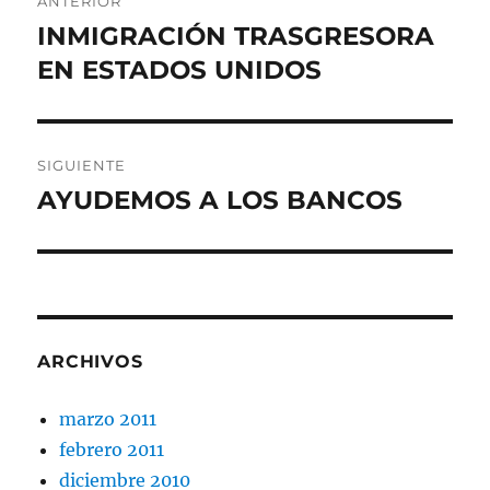
ANTERIOR
de
INMIGRACIÓN TRASGRESORA
Entrada
anterior:
EN ESTADOS UNIDOS
entradas
SIGUIENTE
AYUDEMOS A LOS BANCOS
Entrada
siguiente:
ARCHIVOS
marzo 2011
febrero 2011
diciembre 2010