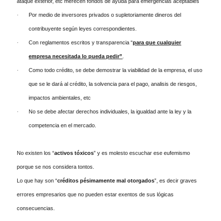
ataque exterior, etc merecen fondos de ayuda para emergencias aceptables
Por medio de inversores privados o supletoriamente dineros del
·
contribuyente según leyes correspondientes.
Con reglamentos escritos y transparencia “
para que cualquier
·
empresa necesitada lo pueda pedir”
.
Como todo crédito, se debe demostrar la viabilidad de la empresa, el uso
·
que se le dará al crédito, la solvencia para el pago, analisis de riesgos,
impactos ambientales, etc
No se debe afectar derechos individuales, la igualdad ante la ley y la
·
competencia en el mercado.
No existen los “
activos tóxicos
” y es molesto escuchar ese eufemismo
porque se nos considera tontos.
Lo que hay son “
créditos pésimamente mal otorgados
”, es decir graves
errores empresarios que no pueden estar exentos de sus lógicas
consecuencias.