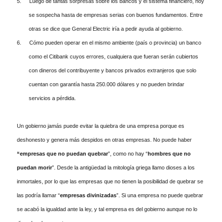
5.
Luego de tantas sorpresas sobre los bancos y el sistema financiero, hoy
se sospecha hasta de empresas serias con buenos fundamentos. Entre
otras se dice que General Electric iría a pedir ayuda al gobierno.
6.
Cómo pueden operar en el mismo ambiente (país o provincia) un banco
como el Citibank cuyos errores, cualquiera que fueran serán cubiertos
con dineros del contribuyente y bancos privados extranjeros que solo
cuentan con garantía hasta 250.000 dólares y no pueden brindar
servicios a pérdida.
Un gobierno jamás puede evitar la quiebra de una empresa porque es
deshonesto y genera más despidos en otras empresas. No puede haber
“empresas que no puedan quebrar
”, como no hay “
hombres que no
puedan morir
”. Desde la antigüedad la mitología griega llamo dioses a los
inmortales, por lo que las empresas que no tienen la posibilidad de quebrar se
las podría llamar “
empresas divinizadas
”. Si una empresa no puede quebrar
se acabó la igualdad ante la ley, y tal empresa es del gobierno aunque no lo