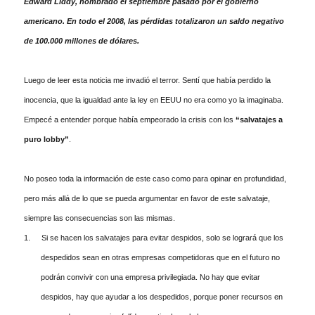
Edward Liddy, nombrado el septiembre pasado por el gobierno
americano. En todo el 2008, las pérdidas totalizaron un saldo negativo
de 100.000 millones de dólares.
Luego de leer esta noticia me invadió el terror. Sentí que había perdido la
inocencia, que la igualdad ante la ley en EEUU no era como yo la imaginaba.
Empecé a entender porque había empeorado la crisis con los
“salvatajes a
puro lobby”
.
No poseo toda la información de este caso como para opinar en profundidad,
pero más allá de lo que se pueda argumentar en favor de este salvataje,
siempre las consecuencias son las mismas.
1.
Si se hacen los salvatajes para evitar despidos, solo se logrará que los
despedidos sean en otras empresas competidoras que en el futuro no
podrán convivir con una empresa privilegiada. No hay que evitar
despidos, hay que ayudar a los despedidos, porque poner recursos en