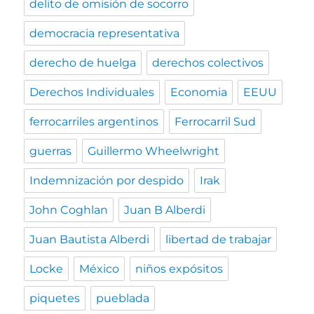
delito de omisión de socorro
democracia representativa
derecho de huelga
derechos colectivos
Derechos Individuales
Economia
EEUU
ferrocarriles argentinos
Ferrocarril Sud
guerras
Guillermo Wheelwright
Indemnización por despido
Irak
John Coghlan
Juan B Alberdi
Juan Bautista Alberdi
libertad de trabajar
Locke
México
niños expósitos
piquetes
pueblada