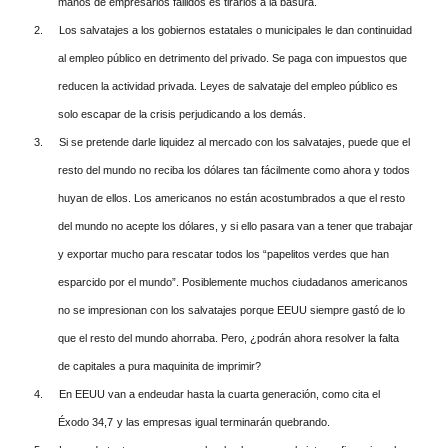
manos de empresarios fallidos es tirarlos a la basura.
2.
Los salvatajes a los gobiernos estatales o municipales le dan continuidad
al empleo público en detrimento del privado. Se paga con impuestos que
reducen la actividad privada. Leyes de salvataje del empleo público es
solo escapar de la crisis perjudicando a los demás.
3.
Si se pretende darle liquidez al mercado con los salvatajes, puede que el
resto del mundo no reciba los dólares tan fácilmente como ahora y todos
huyan de ellos. Los americanos no están acostumbrados a que el resto
del mundo no acepte los dólares, y si ello pasara van a tener que trabajar
y exportar mucho para rescatar todos los “papelitos verdes que han
esparcido por el mundo”. Posiblemente muchos ciudadanos americanos
no se impresionan con los salvatajes porque EEUU siempre gastó de lo
que el resto del mundo ahorraba. Pero, ¿podrán ahora resolver la falta
de capitales a pura maquinita de imprimir?
4.
En EEUU van a endeudar hasta la cuarta generación, como cita el
Éxodo 34,7
y las empresas igual terminarán quebrando.