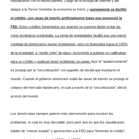
republicanos con el mismo planteo. Luego de la burbuja de Internet y del
ataque a la Torres Gemelas la economía se frenó, y
nuevamente se facilitó
el crédito, con tasas de interés artificialmente bajas que promovió la
FED.
Estos
créditos fomentados por quienes se suponía deben evitar las
crisis terminaron creándolas. La venta de propiedades facilitó que una mayor
cantidad de americanos fueran propietarios, pero se financiaba hasta el 100%
de la propiedad, a “medio siglo” de plazo, incluyendo a quienes no calificaban
para un crédito y pudieran tener problemas en pagar.
Aquí el “apalancamiento”
se produjo por la “securitización” con papeles de deuda que inundaron el
mundo. Cuando el gobierno americano subió las tasas de interés se produjo el
colapso del mercado hipotecario, el cual a través de la “securitización” afectó
al resto del mundo.
Los demócratas siempre quieren más intervención para resolver los
problemas, lo cual es muy discutible; pero peor aun es que los republicanos
hablen de “menos estado” y aprovechen a la FED para “fomentar el crédito”,