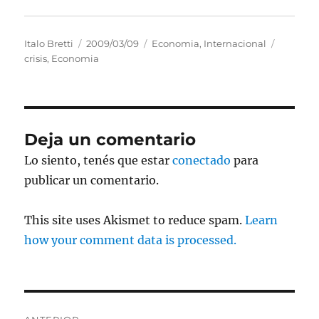
Autor
Publicado
Categorías
Etiqueta
Italo Bretti
2009/03/09
Economia
,
Internacional
el
crisis
,
Economia
Deja un comentario
Lo siento, tenés que estar
conectado
para
publicar un comentario.
This site uses Akismet to reduce spam.
Learn
how your comment data is processed.
Navegación