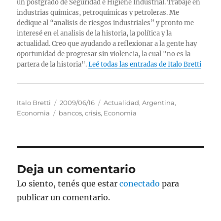
un postgrado de Seguridad e Higiene Industrial. Trabajé en
industrias químicas, petroquímicas y petroleras. Me
dedique al “analisis de riesgos industriales” y pronto me
interesé en el analisis de la historia, la política y la
actualidad. Creo que ayudando a reflexionar a la gente hay
oportunidad de progresar sin violencia, la cual "no es la
partera de la historia".
Leé todas las entradas de Italo Bretti
Autor
Publicado
Categorías
Italo Bretti
2009/06/16
Actualidad
,
Argentina
,
Etiquetas
el
Economia
bancos
,
crisis
,
Economia
Deja un comentario
Lo siento, tenés que estar
conectado
para
publicar un comentario.