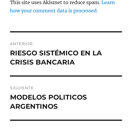
This site uses Akismet to reduce spam.
Learn
how your comment data is processed.
Navegación
ANTERIOR
de
RIESGO SISTÉMICO EN LA
Entrada
anterior:
CRISIS BANCARIA
entradas
SIGUIENTE
MODELOS POLITICOS
Entrada
siguiente:
ARGENTINOS