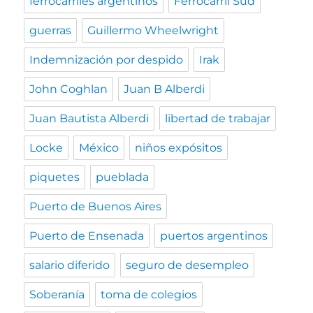
ferrocarriles argentinos
Ferrocarril Sud
guerras
Guillermo Wheelwright
Indemnización por despido
Irak
John Coghlan
Juan B Alberdi
Juan Bautista Alberdi
libertad de trabajar
Locke
México
niños expósitos
piquetes
pueblada
Puerto de Buenos Aires
Puerto de Ensenada
puertos argentinos
salario diferido
seguro de desempleo
Soberanía
toma de colegios