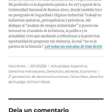
Mi profesión es la ingeniería química. En 1973 egresé de la
Universidad Nacional de Buenos Aires, donde también hice
un postgrado de Seguridad e Higiene Industrial. Trabajé en
industrias químicas, petroquímicas y petroleras. Me
dedique al “analisis de riesgos industriales” y pronto me
interesé en el analisis de la historia, la política y la
actualidad. Creo que ayudando a reflexionar a la gente hay
oportunidad de progresar sin violencia, la cual "no es la
partera de la historia".
Leé todas las entradas de Italo Bretti
Autor
Publicado
Categorías
Italo Bretti
2011/02/26
Actualidad
,
Argentina
,
el
Etique
Derechos Individuales
,
Derechos Laborales
,
Economia
2º generación de derechos humanos
,
Carlos Marx
,
derecho
de huelga
,
William Wood
Deja un comentario