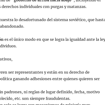
nal de
“gobierno de arriba hacia abajo
”, incluyendo el
s derechos individuales con purgas y matanzas.
muestra lo desafortunado del sistema soviético, que hast
n abandonado.
ón
es el único modo en que se logra la igualdad ante la le
ndividuos.
otivos,
ren ser representantes y están en su derecho de
 política ganando adhesiones entre quienes quieren ser
in padrones, ni reglas de lugar definido, fecha, motivo
lecido, etc. son siempre fraudulentas.