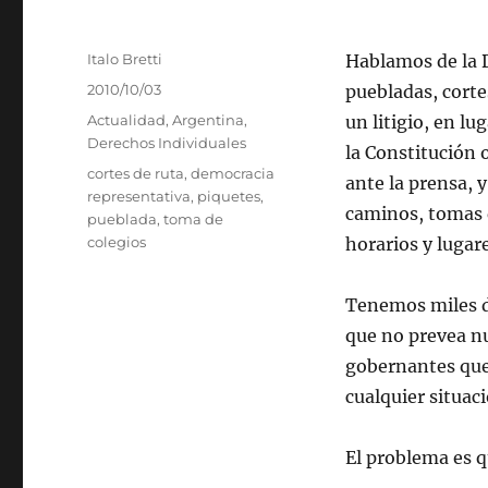
Autor
Italo Bretti
Hablamos de la 
Publicado
2010/10/03
puebladas, corte
el
Categorías
Actualidad
,
Argentina
,
un litigio, en lu
Derechos Individuales
la Constitución 
Etiquetas
cortes de ruta
,
democracia
ante la prensa, y
representativa
,
piquetes
,
caminos, tomas d
pueblada
,
toma de
colegios
horarios y lugar
Tenemos miles de
que no prevea nu
gobernantes que 
cualquier situac
El problema es 