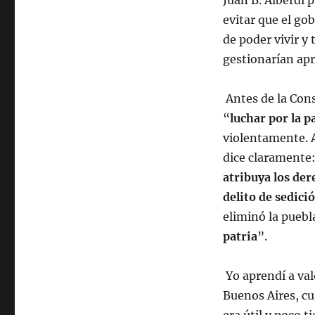
Juan B. Alberdi 
evitar que el go
de poder vivir y
gestionarían apr
Antes de la Con
“
luchar por la p
violentamente. A
dice claramente:
atribuya los der
delito de sedici
eliminó la pueb
patria
”.
Yo aprendí a val
Buenos Aires, cu