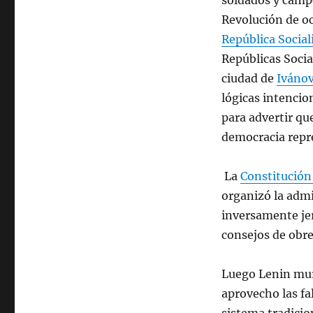
soldados y campe
Revolución de oc
República Social
Repúblicas Socia
ciudad de
Iváno
lógicas intenci
para advertir que
democracia repr
La
Constitución 
organizó la admi
inversamente jer
consejos de obre
Luego Lenin muri
aprovecho las fal