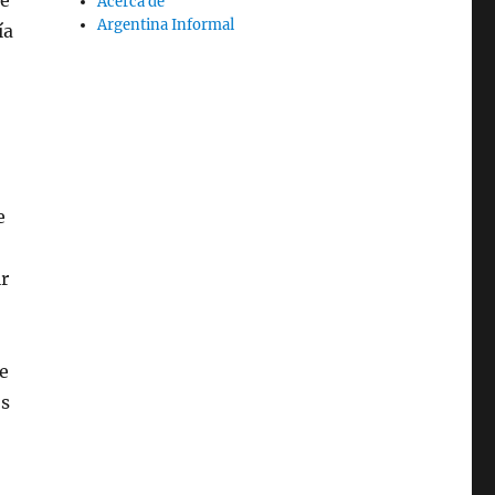
ue
Acerca de
Argentina Informal
ía
e
r
e
os