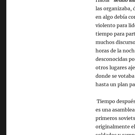
Había “
seudo a
las organizaba, d
en algo debía c
violento para li
tiempo para part
muchos discursos
horas de la noch
desconocidas por
otros lugares aje
donde se votaba
hasta un plan par
Tiempo después 
es una asamblea,
primeros soviets
originalmente el