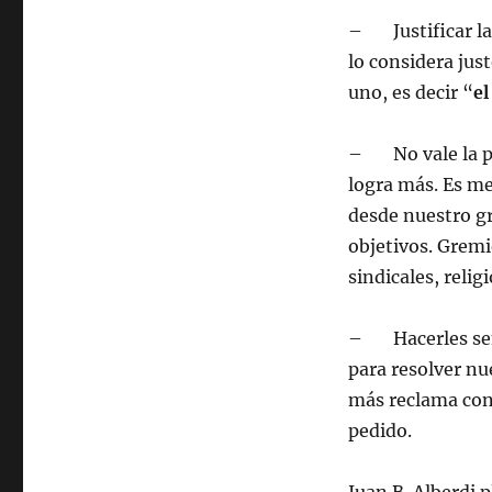
– Justificar la 
lo considera jus
uno, es decir “
el
– No vale la pen
logra más. Es me
desde nuestro gr
objetivos. Grem
sindicales, relig
– Hacerles senti
para resolver n
más reclama con 
pedido.