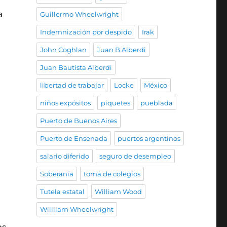
a
Guillermo Wheelwright
Indemnización por despido
Irak
John Coghlan
Juan B Alberdi
Juan Bautista Alberdi
libertad de trabajar
Locke
México
niños expósitos
piquetes
pueblada
Puerto de Buenos Aires
Puerto de Ensenada
puertos argentinos
salario diferido
seguro de desempleo
Soberanía
toma de colegios
Tutela estatal
William Wood
Williiam Wheelwright