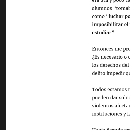
era útil y poco 
alumnos “tomaba
como “
luchar po
imposibilitar e
estudiar
”.
Entonces me pre
¿Es necesario o 
los derechos del
delito impedir q
Todos estamos re
pueden dar solu
violentos afecta
instituciones y 