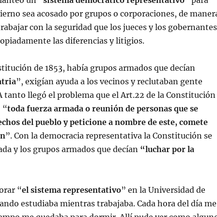
planteó un “
sistema democrático representativo
” para
bierno sea acosado por grupos o corporaciones, de maner
 trabajar con la seguridad que los jueces y los gobernantes
opiadamente las diferencias y litigios.
stitución de 1853, había grupos armados que decían
atria
”, exigían ayuda a los vecinos y reclutaban gente
 tanto llegó el problema que el Art.22 de la Constitución
 “
toda fuerza armada o reunión de personas que se
echos del pueblo y peticione a nombre de este, comete
ón
”. Con la democracia representativa la Constitución se
lada y los grupos armados que decían
“luchar por la
orar “
el sistema representativo
” en la Universidad de
ando estudiaba mientras trabajaba. Cada hora del día me