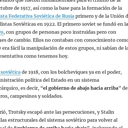
sinos que fueron fundamentales para el triunfo de la
tubre de 1917, así como la base para la formación de la
ista Federativa Soviética de Rusia
primero y de la Unión 
listas Soviéticas en 1922. El primero soviet se fundó en l
vo
, con grupos de personas poco instruidas pero con
ones de cambio. Ellos no contaban con conocimiento com
 era fácil la manipulación de estos grupos, ni sabían de l
esentativa como tenemos hoy.
soviética
de 1918, con los bolcheviques ya en el poder,
nistración política del Estado en un sistema
árquico, es decir, “
el gobierno
de abajo hacia arriba
” de
ros, campesinos y soldados.
ó, Trotsky escapó ante las persecuciones, y Stalin
las estructurales del sistema soviético para volver al