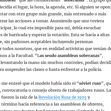
sambleas
” que las consideraban
“soberanas
”. El grupo q
ecidía el lugar, la hora, la agenda, etc. Si alguien se opon
ontar con otro grupo más grande, más entrenado o más
derar las acciones a tomar. Asumiendo que uno tuviera
icipar, lo cual era imposible para mí, debía escuchar
 de barricada y esperar la votación. Esta se hacía a altas
e, sin padrones aceptables incluyendo personas
 todos nosotros, que en realidad activistas que venían d
nos a la Facultad. “L
as seudo asambleas soberanas
”,
 levantando la mano sin muchos controles, podían decidi
a suspender las clases o hasta enfrentar a la policía.
me enteré que el modelo había sido el “
sóviet
ruso
”, qu
 convocatoria o consejo obrero de trabajadores rusos. L
 fueron la raíz de la
Revolución Rusa de 1905
y
 término hacía referencia a las asambleas de obreros,