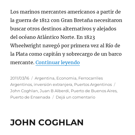
Los marinos mercantes americanos a partir de
la guerra de 1812 con Gran Bretaña necesitaron
buscar otros destinos alternativos y alejados
del océano Atlántico Norte. En 1823
Wheelwright navegó por primera vez al Río de
la Plata como capitán y sobrecargo de un barco
“WILLIAM WHEELWRIG
mercante.
Continuar leyendo
Publicado
Categorías
2011/03/16
Argentina
,
Economia
,
Ferrocarriles
el
Etiqueta
Argentinos
,
inversión extranjera
,
Puertos Argentinos
John Coghlan
,
Juan B Alberdi
,
Puerto de Buenos Aires
,
en
Puerto de Ensenada
Dejá un comentario
WILLIAM
WHEELWRIGHT
Y
JOHN COGHLAN
EL
PUERTO
DE