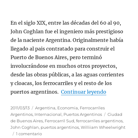
BUENOS
AIRES
En el siglo XIX, entre las décadas del 60 al 90,
John Coghlan fue el ingeniero más prestigioso
de la naciente Argentina. Originalmente había
llegado al pais contratado para construir el
Puerto de Buenos Aires, pero terminó
involucrándose en muchos otros proyectos,
desde las obras públicas, a las aguas corrientes
y cloacas, los ferrocarriles y el resto de los
“JOHN COG
puertos argentinos.
Continuar leyendo
Publicado
Categorías
2011/03/13
Argentina
,
Economia
,
Ferrocarriles
el
Etiquetas
Argentinos
,
Internacional
,
Puertos Argentinos
Ciudad
de Buenos Aires
,
Ferrocarril Sud
,
ferrocarriles argentinos
,
John Coghlan
,
puertos argentinos
,
Williiam Wheelwright
en
1 comentario