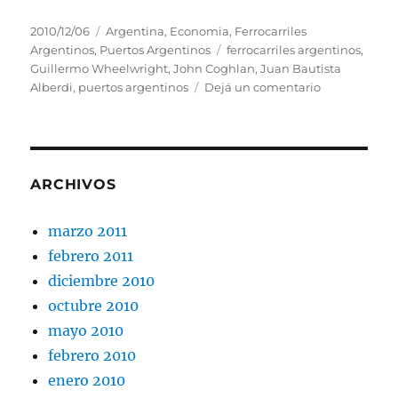
Publicado
Categorías
2010/12/06
Argentina
,
Economia
,
Ferrocarriles
el
Etiquetas
Argentinos
,
Puertos Argentinos
ferrocarriles argentinos
,
Guillermo Wheelwright
,
John Coghlan
,
Juan Bautista
en
Alberdi
,
puertos argentinos
Dejá un comentario
JUAN
BAUTISTA
ALBERDI
–
PUERTOS
ARCHIVOS
Y
FERROCARRI
marzo 2011
ARGENTINO
febrero 2011
diciembre 2010
octubre 2010
mayo 2010
febrero 2010
enero 2010