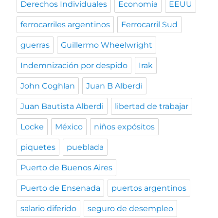
Derechos Individuales
Economia
EEUU
ferrocarriles argentinos
Ferrocarril Sud
guerras
Guillermo Wheelwright
Indemnización por despido
Irak
John Coghlan
Juan B Alberdi
Juan Bautista Alberdi
libertad de trabajar
Locke
México
niños expósitos
piquetes
pueblada
Puerto de Buenos Aires
Puerto de Ensenada
puertos argentinos
salario diferido
seguro de desempleo