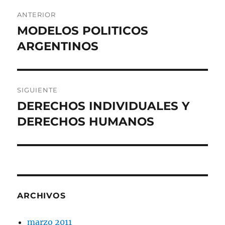
Navegación
ANTERIOR
de
MODELOS POLITICOS
Entrada
anterior:
ARGENTINOS
entradas
SIGUIENTE
DERECHOS INDIVIDUALES Y
Entrada
siguiente:
DERECHOS HUMANOS
ARCHIVOS
marzo 2011